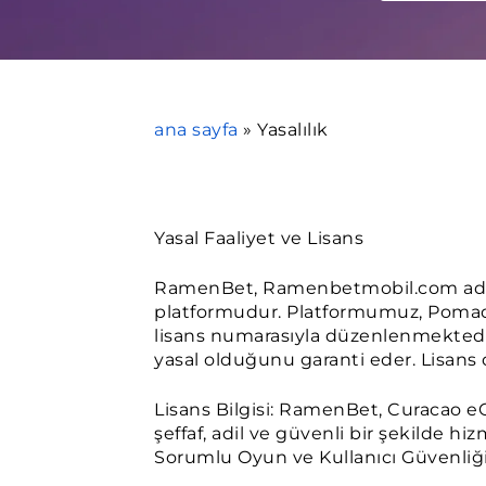
ana sayfa
»
Yasalılık
Yasal Faaliyet ve Lisans
RamenBet, Ramenbetmobil.com adresi
platformudur. Platformumuz, Pomado
lisans numarasıyla düzenlenmektedir.
yasal olduğunu garanti eder. Lisans 
Lisans Bilgisi: RamenBet, Curacao eG
şeffaf, adil ve güvenli bir şekilde h
Sorumlu Oyun ve Kullanıcı Güvenliğ