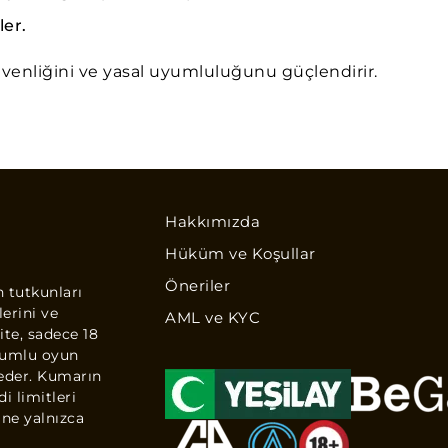
ler.
enliğini ve yasal uyumluluğunu güçlendirir.
Hakkımızda
Hüküm ve Koşullar
Öneriler
 tutkunları
erini ve
AML ve KYC
ite, sadece 18
orumlu oyun
 eder. Kumarın
i limitleri
ine yalnızca