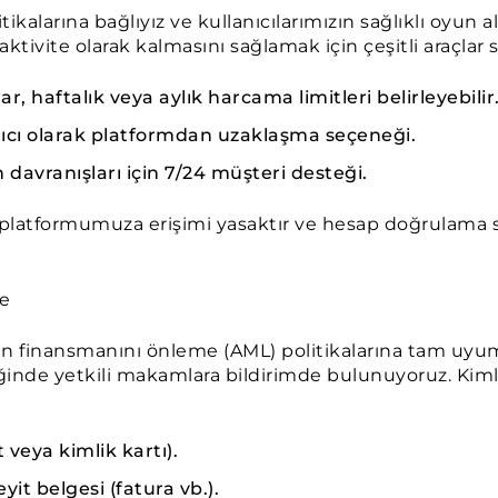
alarına bağlıyız ve kullanıcılarımızın sağlıklı oyun alı
ktivite olarak kalmasını sağlamak için çeşitli araçlar
ar, haftalık veya aylık harcama limitleri belirleyebilir
lıcı olarak platformdan uzaklaşma seçeneği.
davranışları için 7/24 müşteri desteği.
 platformumuza erişimi yasaktır ve hesap doğrulama sür
me
 finansmanını önleme (AML) politikalarına tam uyum 
ktiğinde yetkili makamlara bildirimde bulunuyoruz. Kim
 veya kimlik kartı).
yit belgesi (fatura vb.).