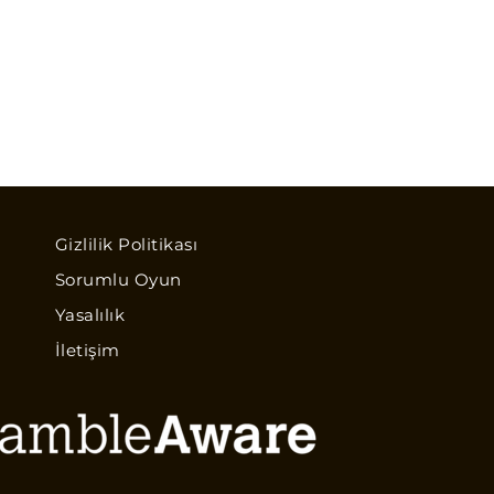
Gizlilik Politikası
Sorumlu Oyun
Yasalılık
İletişim