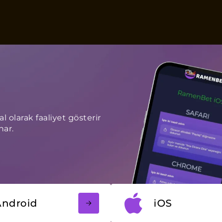
 olarak faaliyet gösterir
nar.
Android
iOS