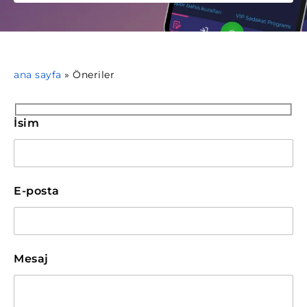
ana sayfa
»
Öneriler
İsim
E-posta
Mesaj