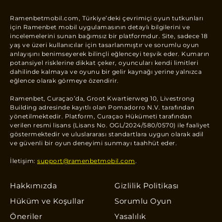
Ramenbetmobil.com, Türkiye’deki çevrimiçi oyun tutkunları
için Ramenbet mobil uygulamasının detaylı bilgilerini ve
incelemelerini sunan bağımsız bir platformdur. Site, sadece 18
yaş ve üzeri kullanıcılar için tasarlanmıştır ve sorumlu oyun
anlayışını benimseyerek bilinçli eğlenceyi teşvik eder. Kumarın
potansiyel risklerine dikkat çeker, oyuncuları kendi limitleri
dahilinde kalmaya ve oyunu bir gelir kaynağı yerine yalnızca
eğlence olarak görmeye özendirir.
Ramenbet, Curaçao’da, Groot Kwartierweg 10, Livestrong
Building adresinde kayıtlı olan Pomadorro N.V. tarafından
yönetilmektedir. Platform, Curaçao Hükümeti tarafından
verilen resmi lisans (Lisans No. OGL/2024/580/0570) ile faaliyet
göstermektedir ve uluslararası standartlara uygun olarak adil
ve güvenli bir oyun deneyimi sunmayı taahhüt eder.
İletişim:
support@ramenbetmobil.com
.
Hakkımızda
Gizlilik Politikası
Hüküm ve Koşullar
Sorumlu Oyun
Öneriler
Yasalılık