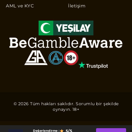
AML ve KYC
İletişim
© 2026 Tüm hakları saklıdır. Sorumlu bir şekilde
oynayın. 18+
5
/5
Değerlendirme :